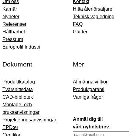
Om oss
Kontakt
Karriär
Hitta återförsäljare
Nyheter
Teknisk vägledning
Referenser
FAQ
Hållbarhet
Guider
Pressrum
Europrofil Industri
Dokument
Mer
Produktkatalog
Allmänna villkor
Tvärsnittsdata
Produktgaranti
CAD-bibliotek
Vanliga frågor
Montage- och
bruksanvisningar
Anmäl dig till
Projekteringsanvisningar
vårt nyhetsbrev:
EPD:er
Certifikat