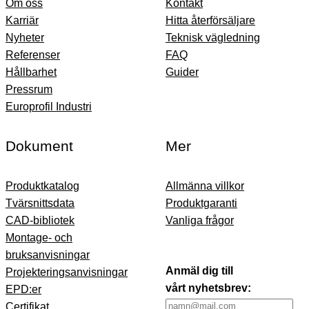
Om oss
Kontakt
Karriär
Hitta återförsäljare
Nyheter
Teknisk vägledning
Referenser
FAQ
Hållbarhet
Guider
Pressrum
Europrofil Industri
Dokument
Mer
Produktkatalog
Allmänna villkor
Tvärsnittsdata
Produktgaranti
CAD-bibliotek
Vanliga frågor
Montage- och
bruksanvisningar
Anmäl dig till
Projekteringsanvisningar
vårt nyhetsbrev:
EPD:er
Certifikat