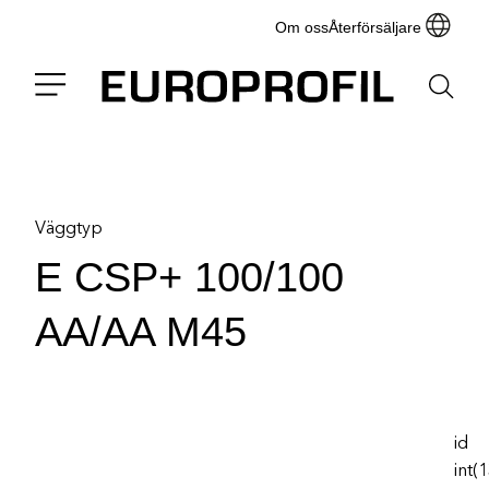
Om oss
Återförsäljare
Väggtyp
E CSP+ 100/100
AA/AA M45
id
int(