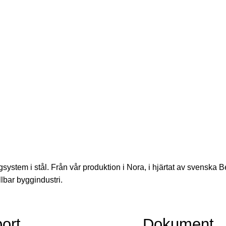
ystem i stål. Från vår produktion i Nora, i hjärtat av svenska B
llbar byggindustri.
ort
Dokument