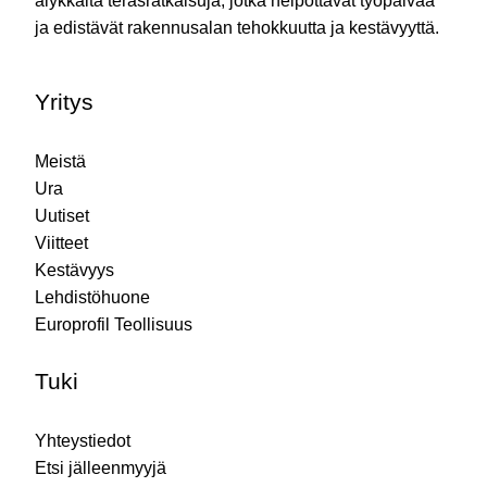
älykkäitä teräsratkaisuja, jotka helpottavat työpäivää
ja edistävät rakennusalan tehokkuutta ja kestävyyttä.
Yritys
Meistä
Ura
Uutiset
Viitteet
Kestävyys
Lehdistöhuone
Europrofil Teollisuus
Tuki
Yhteystiedot
Etsi jälleenmyyjä