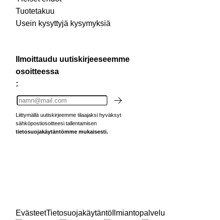
Tuotetakuu
Usein kysyttyjä kysymyksiä
Ilmoittaudu uutiskirjeeseemme
osoitteessa
:
Liittymällä uutiskirjeemme tilaajaksi hyväksyt
sähköpostiosoitteesi tallentamisen
tietosuojakäytäntömme mukaisesti.
Evästeet
Tietosuojakäytäntö
Ilmiantopalvelu