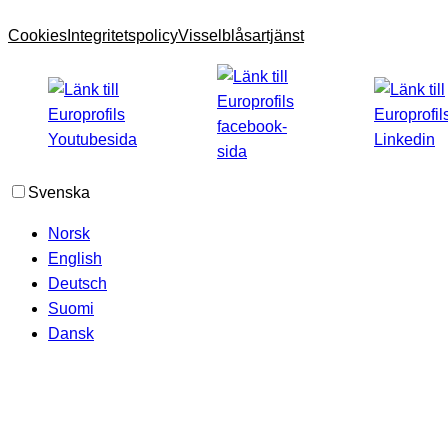
Cookies
Integritetspolicy
Visselblåsartjänst
Svenska
Norsk
English
Deutsch
Suomi
Dansk