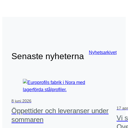
Nyhetsarkivet
Senaste nyheterna
8 juni 2026
17 apr
Öppettider och leveranser under
Vi 
sommaren
Ove