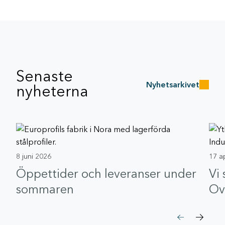
Senaste
Nyhetsarkivet
nyheterna
8 juni 2026
17 a
Öppettider och leveranser under
Vi
sommaren
Ov