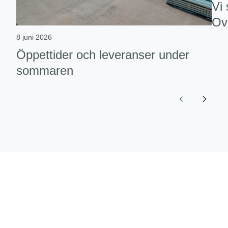
Vi
Ov
8 juni 2026
Öppettider och leveranser under
sommaren