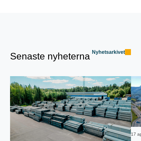
Nyhetsarkivet
Senaste nyheterna
17 ap