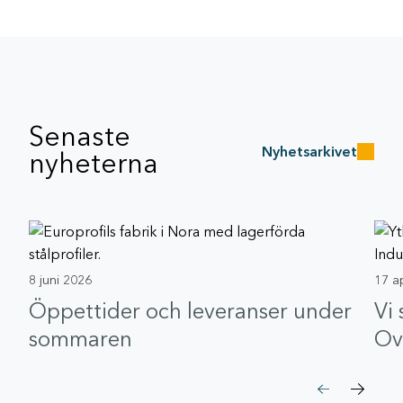
Senaste
Nyhetsarkivet
nyheterna
8 juni 2026
17 a
Öppettider och leveranser under
Vi
sommaren
Ov