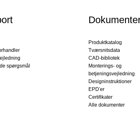
ort
Dokumente
Produktkatalog
orhandler
Tværsnitsdata
ejledning
CAD-bibliotek
lede spørgsmål
Monterings- og
betjeningsvejledning
Designinstruktioner
EPD'er
Certifikater
Alle dokumenter