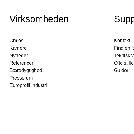
Høje flangebolte, CF-06
Lofter og tagudhæng
Virksomheden
Supp
VFL-FB
WallClick
Om os
Kontakt
Udvendig væg
Karriere
Find en f
Nyheder
Teknisk v
Referencer
Ofte stil
Bæredygtighed
Guider
Presserum
Europrofil Industri