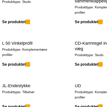
sammenklappeli
Produkttype:
Studs
Produkttype:
Komple
profiler
Se produktet
Se produktet
L 50 Vinkelprofil
CD-Karmregel in
væg
Produkttype:
Komplementære
profiler
Produkttype:
Studs
Se produktet
Se produktet
JL-Endestykke
UD
Produkttype:
Tilbehør
Produkttype:
Komple
profiler
Se produktet
Se produktet