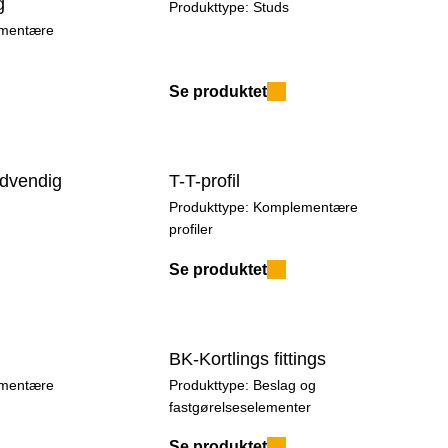
g
Produkttype:
Studs
mentære
Se produktet
dvendig
T-T-profil
Produkttype:
Komplementære
profiler
Se produktet
BK-Kortlings fittings
mentære
Produkttype:
Beslag og
fastgørelseselementer
Se produktet