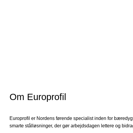
Lydkontrol, CSP+
Nedadgående tendens
Undervæg EuroCeiling
Undertag NB 200
Undervæg P/S
Plus regler, C+
Recon Original – vandrette lægter
Recon Original – ventileret facade
Om Europrofil
Recon Original – lodrette lægter
Recon ST
Recon V-flex
Europrofil er Nordens førende specialist inden for bæredygt
smarte stålløsninger, der gør arbejdsdagen lettere og bidr
Recon XL